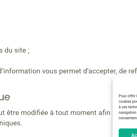
 du site ;
d’information vous permet d’accepter, de re
que
Pour offrir
cookies pou
à ces tech
eut être modifiée à tout moment afin de ten
navigation 
consentemen
niques.
Ac