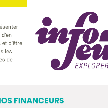
ésenter
 d’en
 et d’être
ns les
es de
OS FINANCEURS