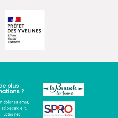
de plus
mations ?
 dolor sit amet,
adipiscing elit.
s, luctus nec