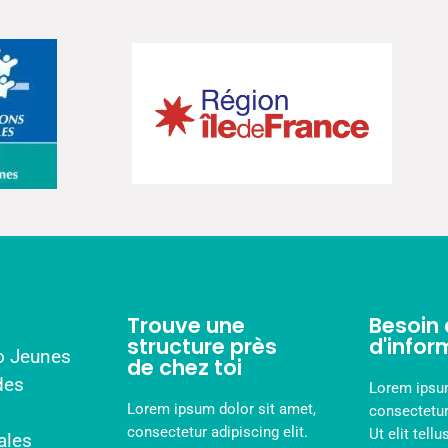
Trouve une
Besoin 
structure près
d'infor
fo Jeunes
de chez toi
des
Lorem ipsum
Lorem ipsum dolor sit amet,
consectetur 
consectetur adipiscing elit.
Ut elit tellu
ales